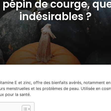
 pépin de courge, que
indésirables ?
tamine E et zinc, offre des bienfaits avérés, notamment en s
eurs menstruelles et les problèmes de peau. Utilisée en cos
eux pour la santé.