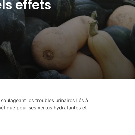
ls effets
oulageant les troubles urinaires liés à
métique pour ses vertus hydratantes et