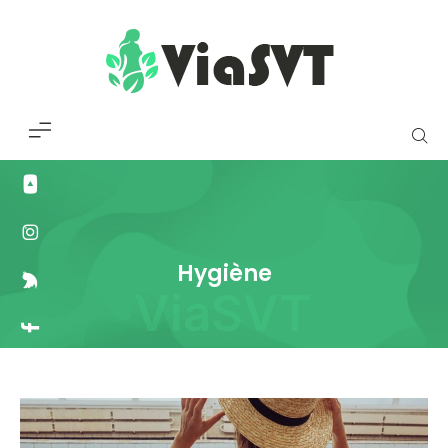
Hygiène
ViaSVT