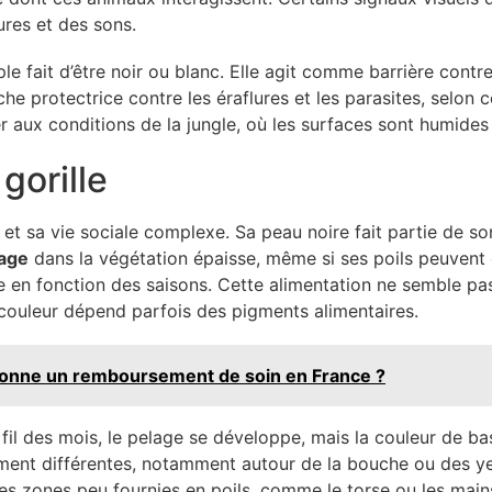
ures et des sons.
ple fait d’être noir ou blanc. Elle agit comme barrière contr
he protectrice contre les éraflures et les parasites, selon 
er aux conditions de la jungle, où les surfaces sont humides
gorille
e et sa vie sociale complexe. Sa peau noire fait partie de s
age
dans la végétation épaisse, même si ses poils peuvent êtr
 en fonction des saisons. Cette alimentation ne semble pas
 couleur dépend parfois des pigments alimentaires.
onne un remboursement de soin en France ?
u fil des mois, le pelage se développe, mais la couleur de ba
ment différentes, notamment autour de la bouche ou des yeu
r les zones peu fournies en poils, comme le torse ou les main