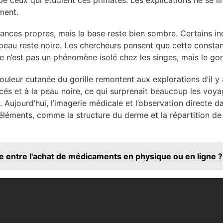
ppe ceux qui étudient ces primates. Les explications ne se li
ement.
nces propres, mais la base reste bien sombre. Certains ind
a peau reste noire. Les chercheurs pensent que cette consta
 n’est pas un phénomène isolé chez les singes, mais le gori
couleur cutanée du gorille remontent aux explorations d’il y
cés et à la peau noire, ce qui surprenait beaucoup les voyag
 Aujourd’hui, l’imagerie médicale et l’observation directe 
 éléments, comme la structure du derme et la répartition de 
e entre l'achat de médicaments en physique ou en ligne ?