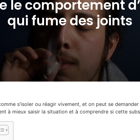
re le comportement 
qui fume des joints
, comme s’isoler ou réagir vivement, et on peut se demande
nt à mieux saisir la situation et à comprendre si cette subs