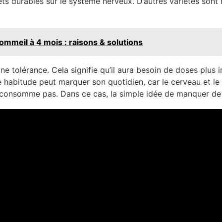
ts durables sur le système nerveux. D’autres variétés sont 
mmeil à 4 mois : raisons & solutions
tolérance. Cela signifie qu’il aura besoin de doses plus i
e habitude peut marquer son quotidien, car le cerveau et le 
n consomme pas. Dans ce cas, la simple idée de manquer de