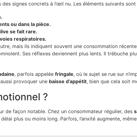
s des signes concrets à l’œil nu. Les éléments suivants so
.
nts ou dans la pièce.
ive se fait rare.
 voies respiratoires.
’autre, mais ils indiquent souvent une consommation récent
somnolent. Ses réflexes deviennent plus lents. Il trébuche pl
udaine
, parfois appelée
fringale
, où le sujet se rue sur n’i
ut aussi provoquer une
baisse d’appétit
, bien que cela soit m
motionnel ?
meur de façon notable. Chez un consommateur régulier, des
s
 délai plus ou moins long. Parfois, l’anxité augmente, même 