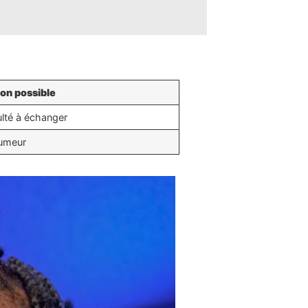
ion possible
culté à échanger
humeur