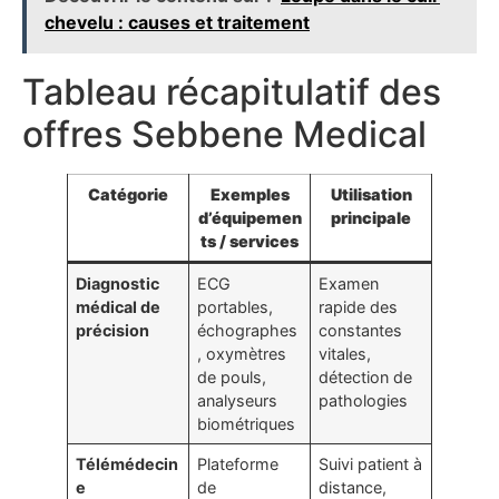
chevelu : causes et traitement
Tableau récapitulatif des
offres Sebbene Medical
Catégorie
Exemples
Utilisation
d’équipemen
principale
ts / services
Diagnostic
ECG
Examen
médical de
portables,
rapide des
précision
échographes
constantes
, oxymètres
vitales,
de pouls,
détection de
analyseurs
pathologies
biométriques
Télémédecin
Plateforme
Suivi patient à
e
de
distance,