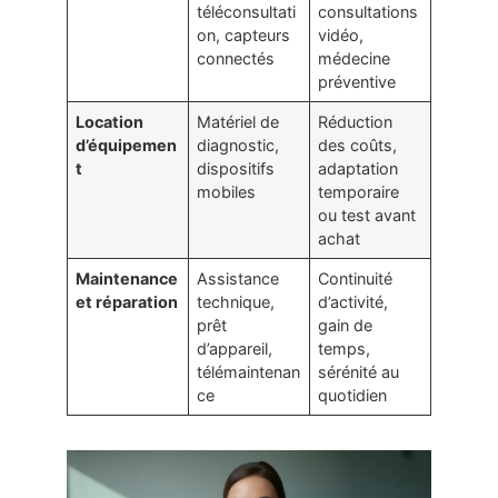
téléconsultati
consultations
on, capteurs
vidéo,
connectés
médecine
préventive
Location
Matériel de
Réduction
d’équipemen
diagnostic,
des coûts,
t
dispositifs
adaptation
mobiles
temporaire
ou test avant
achat
Maintenance
Assistance
Continuité
et réparation
technique,
d’activité,
prêt
gain de
d’appareil,
temps,
télémaintenan
sérénité au
ce
quotidien