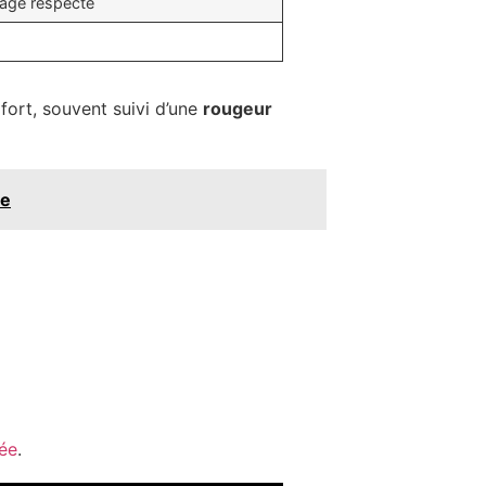
sage respecté
fort, souvent suivi d’une
rougeur
le
née
.