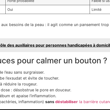
Forte probabilité
Faible si u
Oui
Limité
 aux besoins de la peau : il agit comme un pansement trop 
ôle des auxiliaires pour personnes handicapées à domici
uces pour calmer un bouton ?
de l’eau sans surgraisser.
rbe l’exsudat et évite de toucher.
à réduire la rougeur.
le dose : désobstrue le pore en douceur.
sébum et apaise l’inflammation.
bactéries, inflammation)
sans
déstabiliser
la barrière cuta