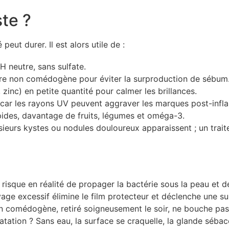
ste ?
eut durer. Il est alors utile de :
H neutre, sans sulfate.
ère non comédogène pour éviter la surproduction de sébum
 zinc) en petite quantité pour calmer les brillances.
e, car les rayons UV peuvent aggraver les marques post-infl
rapides, davantage de fruits, légumes et oméga-3.
usieurs kystes ou nodules douloureux apparaissent ; un tra
 risque en réalité de propager la bactérie sous la peau et de
yage excessif élimine le film protecteur et déclenche une s
on comédogène, retiré soigneusement le soir, ne bouche pas
atation ? Sans eau, la surface se craquelle, la glande séb