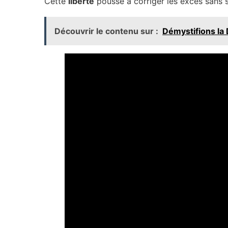
Cette
liberté
pousse à corriger les excès sans s
Découvrir le contenu sur :
Démystifions la 