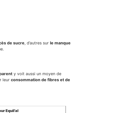
xcès de sucre
, d’autres sur
le manque
e.
parent
y voit aussi un moyen de
r leur
consommation de fibres et de
ur Equil’al