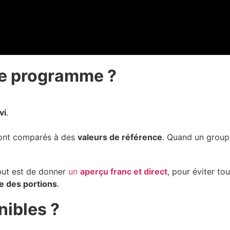
e programme ?
vi
.
nt comparés à des
valeurs de référence
. Quand un group
e but est de donner
un
aperçu franc et direct
, pour éviter to
le des portions
.
nibles ?