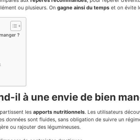
comparés aux
repères recommandés
, pour repérer d’éven
élément ou plusieurs. On
gagne ainsi du temps
et on évite l
 manger ?
:
nd-il à une envie de bien man
partissent les
apports nutritionnels
. Les utilisateurs déco
Les données sont fluides, sans obligation de suivre un régim
égère ou rajouter des légumineuses.