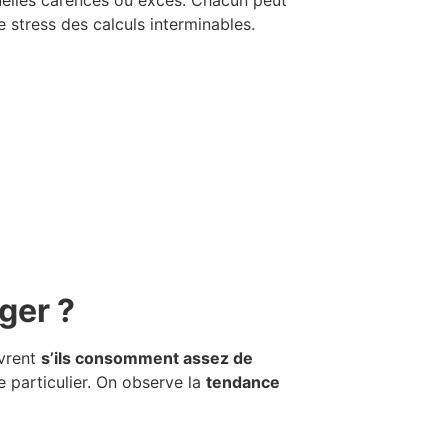
tuelles carences ou excès. Chacun peut
e stress des calculs interminables.
ger ?
uvrent
s’ils consomment assez de
e particulier. On observe la
tendance