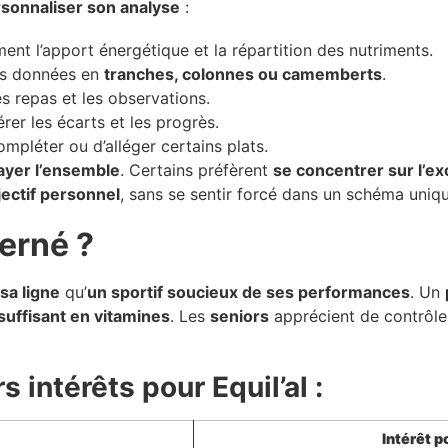
sonnaliser son analyse
:
nt l’apport énergétique et la répartition des nutriments.
les données en
tranches, colonnes ou camemberts
.
es repas et les observations.
érer les écarts et les progrès.
mpléter ou d’alléger certains plats.
ayer l’ensemble
. Certains préfèrent
se concentrer sur l’e
jectif personnel
, sans se sentir forcé dans un schéma uniqu
erné ?
 sa ligne
qu’
un sportif soucieux de ses performances
. Un
suffisant en vitamines
. Les
seniors
apprécient de contrôle
s intérêts pour Equil’al :
Intérêt po