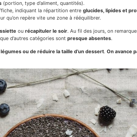
s
(portion, type d’aliment, quantités).
ffiche, indiquant la répartition entre
glucides, lipides et pr
our qu’on repère vite une zone à rééquilibrer.
ssiette
ou
récapituler le soir
. Au fil des jours, on remarq
s que d’autres catégories sont
presque absentes
.
s légumes ou de réduire la taille d’un dessert
.
On avance pa