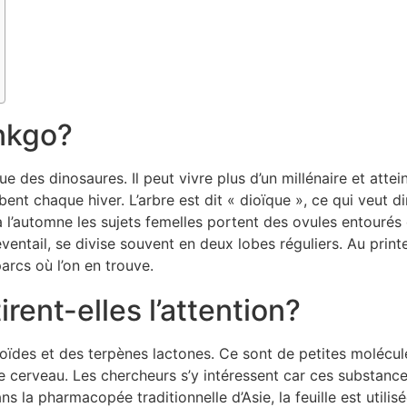
inkgo?
que des dinosaures. Il peut vivre plus d’un millénaire et att
ombent chaque hiver. L’arbre est dit « dioïque », ce qui veut d
s à l’automne les sujets femelles portent des ovules entouré
 éventail, se divise souvent en deux lobes réguliers. Au print
parcs où l’on en trouve.
irent-elles l’attention?
noïdes et des terpènes lactones. Ce sont de petites molécul
e cerveau. Les chercheurs s’y intéressent car ces substanc
Dans la pharmacopée traditionnelle d’Asie, la feuille est utili