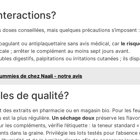
interactions?
es doses conseillées, mais quelques précautions s’imposent :
agulant ou antiplaquettaire sans avis médical, car
le risq
icale ; arrêter le complément au moins sept jours avant.
bles digestifs, palpitations ou irritations cutanées ; ils dispa
ummies de chez Naali - notre avis
les de qualité?
t des extraits en pharmacie ou en magasin bio. Pour les feuil
 est la plus régulière.
Un séchage doux
préserve les flavon
 les compléments, vérifie l’étiquette : la teneur standard « 
nts dans la graine. Privilégie les lots testés pour l’absenc