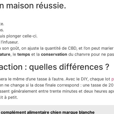
n maison réussie.
te.
as.
is plonger celle-ci.
l’infuseur.
 son goût, on ajuste la quantité de CBD, et l’on peut marie
ature
, le
temps
et la
conservation
du chanvre pour ne pas 
action : quelles différences ?
sera le même d’une tasse à l’autre. Avec le DIY, chaque lot
p
, rien ne change si la dose finale correspond : une tasse d
sent généralement entre trente minutes et deux heures apr
t à petit.
re complément alimentaire chien marque blanche