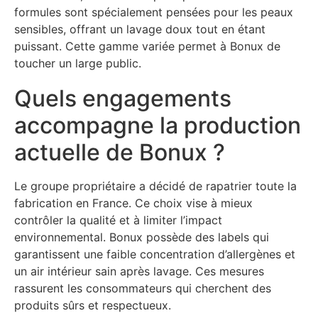
formules sont spécialement pensées pour les peaux
sensibles, offrant un lavage doux tout en étant
puissant. Cette gamme variée permet à Bonux de
toucher un large public.
Quels engagements
accompagne la production
actuelle de Bonux ?
Le groupe propriétaire a décidé de rapatrier toute la
fabrication en France. Ce choix vise à mieux
contrôler la qualité et à limiter l’impact
environnemental. Bonux possède des labels qui
garantissent une faible concentration d’allergènes et
un air intérieur sain après lavage. Ces mesures
rassurent les consommateurs qui cherchent des
produits sûrs et respectueux.