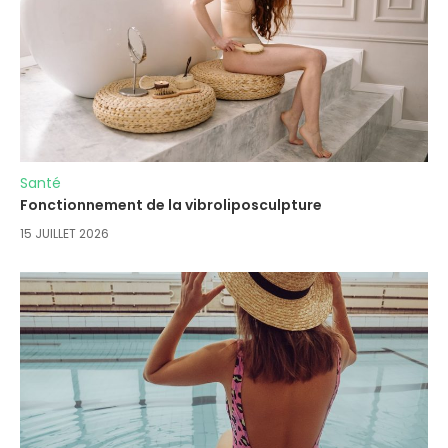
Santé
Fonctionnement de la vibroliposculpture
15 JUILLET 2026