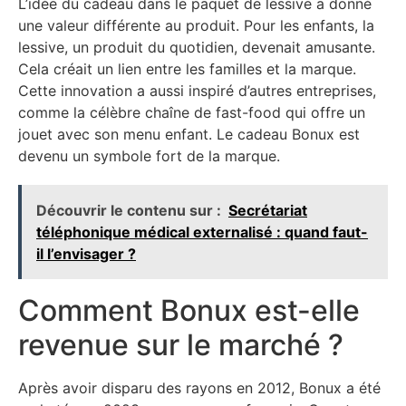
L’idée du cadeau dans le paquet de lessive a donné
une valeur différente au produit. Pour les enfants, la
lessive, un produit du quotidien, devenait amusante.
Cela créait un lien entre les familles et la marque.
Cette innovation a aussi inspiré d’autres entreprises,
comme la célèbre chaîne de fast-food qui offre un
jouet avec son menu enfant. Le cadeau Bonux est
devenu un symbole fort de la marque.
Découvrir le contenu sur :
Secrétariat
téléphonique médical externalisé : quand faut-
il l’envisager ?
Comment Bonux est-elle
revenue sur le marché ?
Après avoir disparu des rayons en 2012, Bonux a été