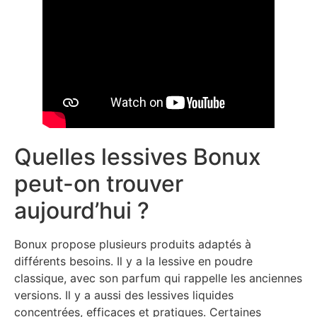
Quelles lessives Bonux
peut-on trouver
aujourd’hui ?
Bonux propose plusieurs produits adaptés à
différents besoins. Il y a la lessive en poudre
classique, avec son parfum qui rappelle les anciennes
versions. Il y a aussi des lessives liquides
concentrées, efficaces et pratiques. Certaines