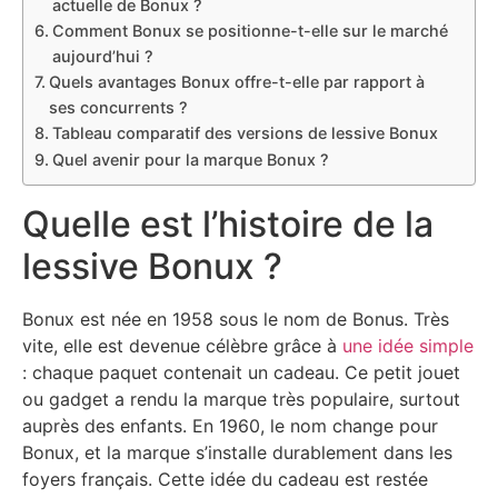
actuelle de Bonux ?
Comment Bonux se positionne-t-elle sur le marché
aujourd’hui ?
Quels avantages Bonux offre-t-elle par rapport à
ses concurrents ?
Tableau comparatif des versions de lessive Bonux
Quel avenir pour la marque Bonux ?
Quelle est l’histoire de la
lessive Bonux ?
Bonux est née en 1958 sous le nom de Bonus. Très
vite, elle est devenue célèbre grâce à
une idée simple
: chaque paquet contenait un cadeau. Ce petit jouet
ou gadget a rendu la marque très populaire, surtout
auprès des enfants. En 1960, le nom change pour
Bonux, et la marque s’installe durablement dans les
foyers français. Cette idée du cadeau est restée