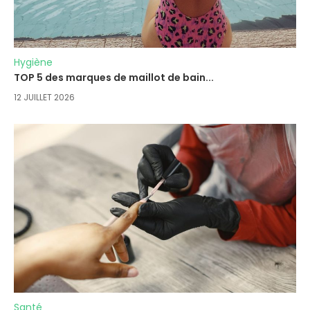
Hygiène
TOP 5 des marques de maillot de bain...
12 JUILLET 2026
Santé