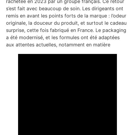
rachetée en 2023 par un groupe français. Ce retour
s’est fait avec beaucoup de soin. Les dirigeants ont
remis en avant les points forts de la marque : l’odeur
originale, la douceur du produit, et surtout le cadeau
surprise, cette fois fabriqué en France. Le packaging
a été modernisé, et les formules ont été adaptées
aux attentes actuelles, notamment en matière