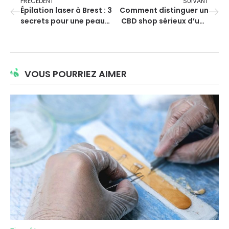
PRÉCÉDENT
SUIVANT
Épilation laser à Brest : 3
Comment distinguer un
secrets pour une peau
CBD shop sérieux d’une
lisse et douce toute
simple boutique en ligne
l’année
?
VOUS POURRIEZ AIMER