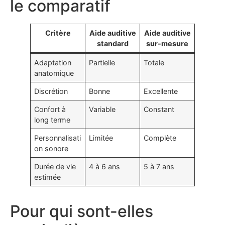
le comparatif
Critère
Aide auditive
Aide auditive
standard
sur-mesure
Adaptation
Partielle
Totale
anatomique
Discrétion
Bonne
Excellente
Confort à
Variable
Constant
long terme
Personnalisati
Limitée
Complète
on sonore
Durée de vie
4 à 6 ans
5 à 7 ans
estimée
Pour qui sont-elles