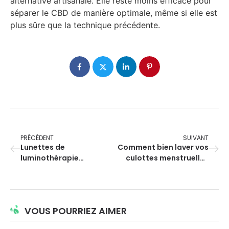
alternative artisanale. Elle reste moins efficace pour
séparer le CBD de manière optimale, même si elle est
plus sûre que la technique précédente.
PRÉCÉDENT
SUIVANT
Lunettes de
Comment bien laver vos
luminothérapie
culottes menstruelles
Luminette 3 : votre
réutilisables sans
solution éclairante
altérer leur efficacité ?
VOUS POURRIEZ AIMER