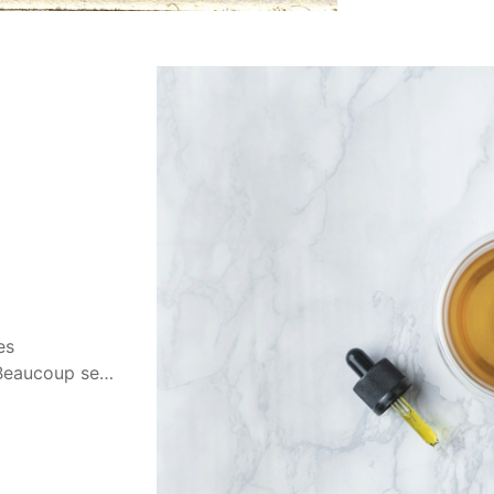
es
. Beaucoup se…