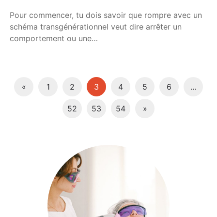
Pour commencer, tu dois savoir que rompre avec un
schéma transgénérationnel veut dire arrêter un
comportement ou une…
«
1
2
3
4
5
6
…
52
53
54
»