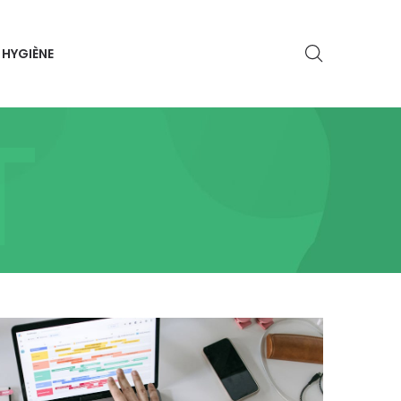
HYGIÈNE
T