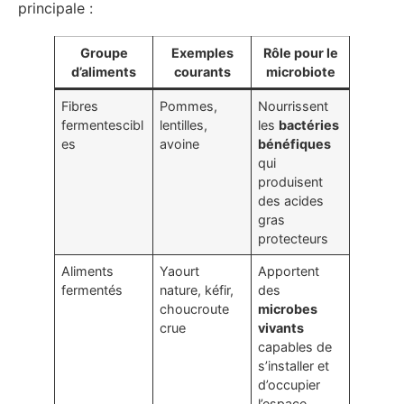
principale :
Groupe
Exemples
Rôle pour le
d’aliments
courants
microbiote
Fibres
Pommes,
Nourrissent
fermentescibl
lentilles,
les
bactéries
es
avoine
bénéfiques
qui
produisent
des acides
gras
protecteurs
Aliments
Yaourt
Apportent
fermentés
nature, kéfir,
des
choucroute
microbes
crue
vivants
capables de
s’installer et
d’occupier
l’espace