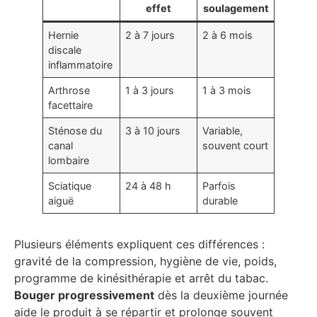
effet
soulagement
Hernie
2 à 7 jours
2 à 6 mois
discale
inflammatoire
Arthrose
1 à 3 jours
1 à 3 mois
facettaire
Sténose du
3 à 10 jours
Variable,
canal
souvent court
lombaire
Sciatique
24 à 48 h
Parfois
aiguë
durable
Plusieurs éléments expliquent ces différences :
gravité de la compression, hygiène de vie, poids,
programme de kinésithérapie et arrêt du tabac.
Bouger progressivement
dès la deuxième journée
aide le produit à se répartir et prolonge souvent